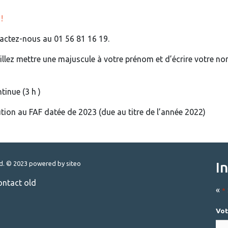
 !
actez-nous au 01 56 81 16 19.
euillez mettre une majuscule à votre prénom et d’écrire votre n
tinue (3 h )
ion au FAF datée de 2023 (due au titre de l’année 2022)
I
ed. © 2023
powered by siteo
ontact old
«
*
Vot