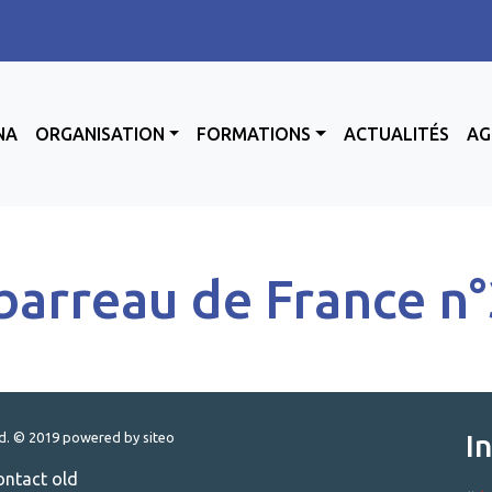
NA
ORGANISATION
FORMATIONS
ACTUALITÉS
AG
barreau de France n
I
ed. © 2019
powered by siteo
ontact old