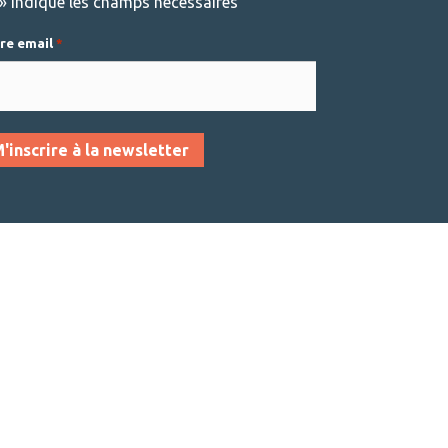
» indique les champs nécessaires
re email
*